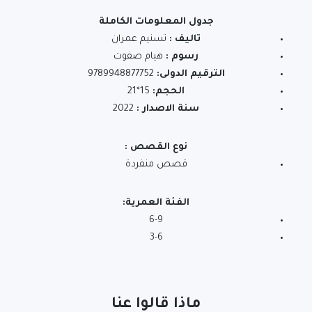
جدول المعلومات الكاملة
تاليف :
تسنيم عمران
رسوم :
هيام صفوت
الترقيم الدولى:
9789948877752
الحجم:
15*21
سنة الاصدار :
2022
نوع القصص :
قصص منفردة
الفئة العمرية:
6-9
3-6
ماذا قالوا عنا